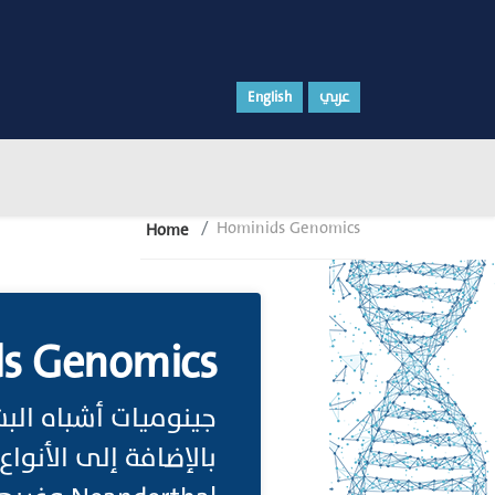
عربي
English
Hominids Genomics
Home
s Genomics