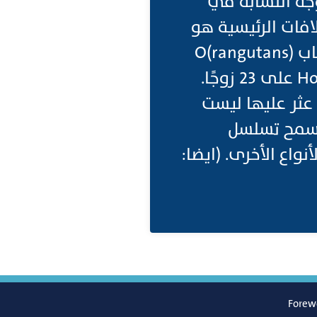
عائلة Hominidae في بعض أوجه التشابه في
لافات الرئيسية هو
عدد الكروموسومات، حيث يمتلك الشمبانزي والغوريلا وإنسان الغاب O(rangutans)
على 24 زوجًا من الكروموسومات ، بينما يمتلك البشر Homo sapiens على 23 زوجًا.
عثر عليها ليست
 سمح تسلسل
نواع الأخرى. (ايضا:
Forew