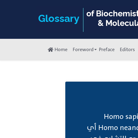
Home
Foreword
Preface
Editors
بشر تضم عائلة Hominidae الإنسان العاقل Homo sapiens
بالإضافة إلى الأنواع المنقرضة، مثل Homo erectus و Homo neanderthalensis أي