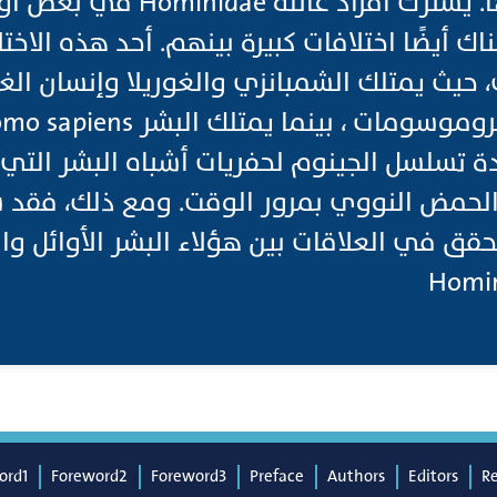
Neanderthal وغيرها. يشترك افراد 
اك أيضًا اختلافات كبيرة بينهم. أحد هذه الاخت
ة تسلسل الجينوم لحفريات أشباه البشر التي 
 الحمض النووي بمرور الوقت. ومع ذلك، فقد
حقق في العلاقات بين هؤلاء البشر الأوائل والأ
ord1
Foreword2
Foreword3
Preface
Authors
Editors
R