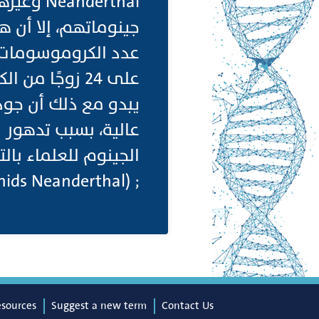
جينوماتهم، إلا أن هن
يبدو مع ذلك أن جود
عالية، بسبب تدهور
الجينوم للعلماء بالت
; (Hominids Neanderthal
esources
Suggest a new term
Contact Us