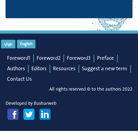
عربي
English
Foreword1
Foreword2
Foreword3
Preface
Authors
Editors
Resources
Suggest a new term
Contact Us
All rights reserved © to the authors 2022
Developed by
Basharweb