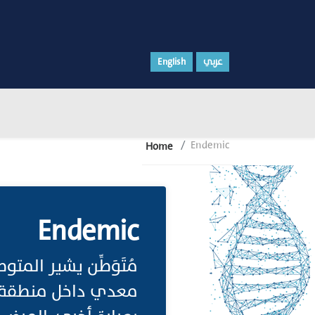
عربي
English
Endemic
Home
Endemic
مُتَوَطِّن يشير المت
معدي داخل منطقة جغ