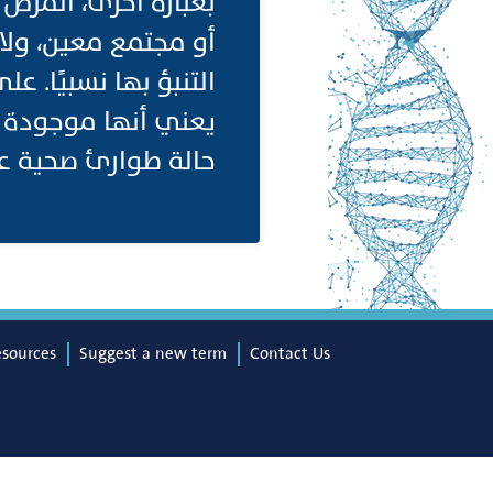
بعبارة أخرى، المرض
أو مجتمع معين، ولا 
التنبؤ بها نسبيًا. ع
يعني أنها موجودة با
حالة طوارئ صحية عالمية.
esources
Suggest a new term
Contact Us