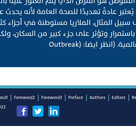
 المتوطن هو المرض الذي يتم العثور عليه با
يُعتبر عادةً تهديدًا للصحة العامة لأنه يحدث
لى سبيل المثال، الملاريا مستوطنة في أجزاء كث
ستمرار وتؤثر على جزء كبير من السكان، ولكنه
 (انظر ايضا: (Outbreak
ord1
Foreword2
Foreword3
Preface
Authors
Editors
R
022