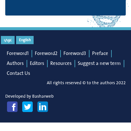
عربي
English
Foreword1
Foreword2
Foreword3
Preface
Authors
Editors
Resources
Suggest a new term
Contact Us
All rights reserved © to the authors 2022
Developed by
Basharweb