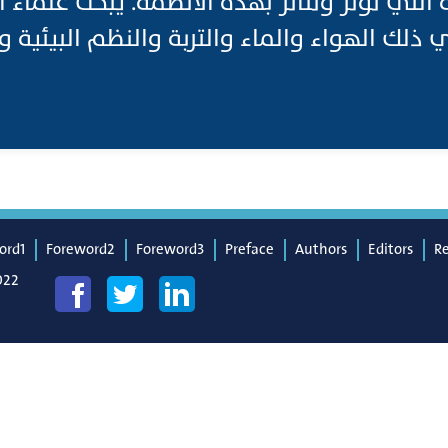
ة التي تؤثر وتتأثر بهذه الأنظمة. يبحث علماء
ي ذلك الهواء والماء والتربة والنظم البيئية و
ord1
Foreword2
Foreword3
Preface
Authors
Editors
R
022