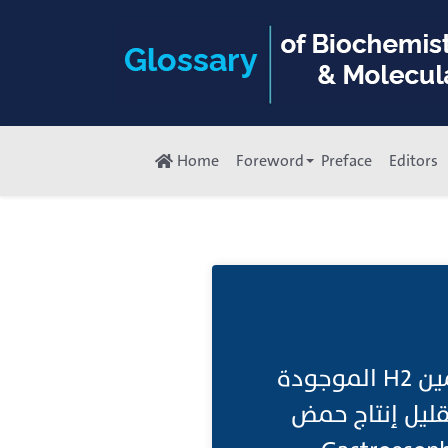
Home
Foreword
Preface
Editors
حاصرات H2 تعمل هذه الأدوية على منع عمل مستقبلات الهيستامين H2 الموجودة
ليل إنتاج حمض