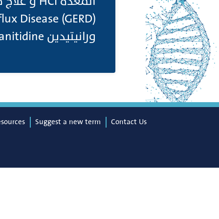
ورانيتيدين Ranitidine هي أمثلة على حاصرات H2. (انظر ايضا: Blocking Agents)
esources
Suggest a new term
Contact Us