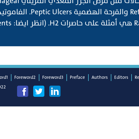
و علاج Gastroesophageal
ord1
Foreword2
Foreword3
Preface
Authors
Editors
R
022