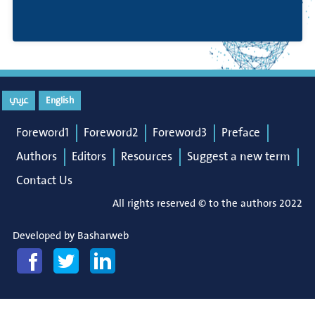
عربي
English
Foreword1
Foreword2
Foreword3
Preface
Authors
Editors
Resources
Suggest a new term
Contact Us
All rights reserved © to the authors 2022
Developed by
Basharweb