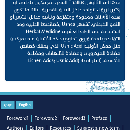
فيها أي الثالوس Thallus الفطر، مع مكون طحلبي أو
بكتيريا زرقاء تتواجد داخل البنية الفطرية. غالبًا ما تكون
هذه الأشنات ممدودة ومتفرّعة وتشبه جدائل الشعر،أو
النمو الخيطي. تشتهر Usnea بخصائصها الطبية وقد
استخدمت في الطب العشبي Herbal Medicine
التقليدي لعدة قرون. تحتوي هذه الأشنات على مركبات
مثل حمض الأونيك Usnic Acid الذي يمتلك خصائص
مضادة للميكروبات ومضادة للالتهابات ومضادة
للأكسدة. (انظر ايضا: (Lichen Acids; Usnic Acid
English
عربي
Foreword1
Foreword2
Foreword3
Preface
Authors
Editors
Resources
Suggest a new term