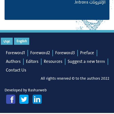
الإنترونات Introns.
عربي
English
Foreword1
Foreword2
Foreword3
Preface
Authors
Editors
Resources
Suggest a new term
Contact Us
All rights reserved © to the authors 2022
Developed by
Basharweb