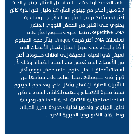
على التعقيد أو الذكاء. على سبيل المثال، جينوم الذرة
2.3 مليار،أصغر من جينوم الفأر، 2.9 مليار، لكن الذرة كائن
أكثر تعقيدًا بكثير من الفأر. وذلك لأن جينوم الذرة
يحتوي على الكثير من الحمض النووي المتكرر
Repetitive DNA، بينما يحتوي جينوم الفأر على
تسلسلات DNA أكثر فريدة Unique. يتأثر حجم الجينوم
أيضًا بالبيئة. على سبيل المثال، تميل الأسماك التي
تعيش في المياه العميقة إلى امتلاك جينومات أكبر
من الأسماك التي تعيش في المياه الضحلة. وذلك لأن
أسماك أعماق البحار تحتوي على حمض نووي أكثر
تكرارًا في جينوماتها، مما يساعد على حمايتها من
التأثيرات الضارة للإشعاع. بشكل عام، يعد حجم الجينوم
سمة مثيرة للاهتمام ومهمة للكائنات الحية. ويمكن
استخدامه لمقارنة الكائنات الحية المختلفة، ودراسة
تطور الجينوم، وتطوير تقنيات جديدة لتحرير الجينات
وتطبيقات التكنولوجيا الحيوية الأخرى.