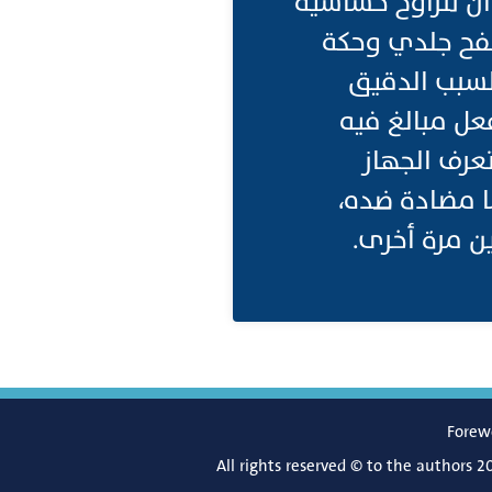
ن تتراوح حساسية
طفح جلدي وحكة
لسبب الدقيق
عل مبالغ فيه
تعرف الجهاز
ًا مضادة ضده،
 مرة أخرى.
Forew
All rights reserved © to the authors 2