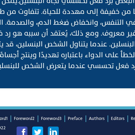
لبعض برد فعل تحسسي تجاه البنسلين.يمكن أ
 من خفيفة إلى مهددة للحياة. تتفاوت من 
ي التنفس، وانخفاض ضغط الدم، والصدمة. ا
ير معروف. ومع ذلك، يُعتقد أن سببه هو رد ف
البنسلين. عندما يتناول الشخص البنسلين، قد ي
طأ على الدواء باعتباره تهديدًا وينتج أجسام
رد فعل تحسسي عندما يتعرض الشخص للبنسلين
ord1
Foreword2
Foreword3
Preface
Authors
Editors
R
022