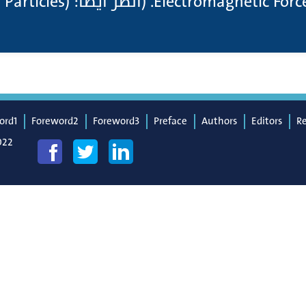
ord1
Foreword2
Foreword3
Preface
Authors
Editors
R
022