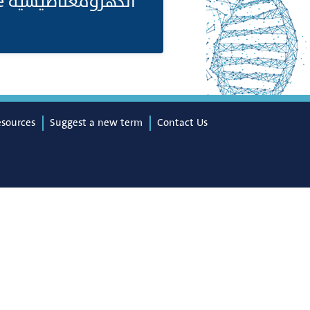
الكهرومغناطيسية Electromagnetic Force. (انظر ايضا: (Elementary Particles
esources
Suggest a new term
Contact Us