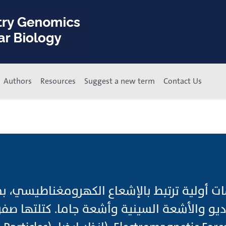
Authors
Resources
Suggest a new term
Contact Us
 أولية ترتبط بالإشعاع الكهرومغناطيسي، ب
ديو والأشعة السينية وأشعة جاما. كتلتها صف