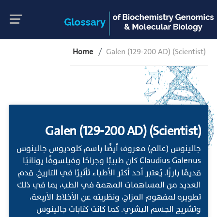
Home
Galen (129-200 AD) (Scientist)
Galen (129-200 AD) (Scientist)
جالينوس (عالم) معروف أيضًا باسم كلوديوس جالينوس
Claudius Galenus كان طبيبًا وجراحًا وفيلسوفًا يونانيًا
قديمًا بارزًا. يُعتبر أحد أكثر الأطباء تأثيرًا في التاريخ. قدم
العديد من المساهمات المهمة في الطب، بما في ذلك
تطويره لمفهوم المزاج، ونظريته عن الأخلاط الأربعة،
وتشريح الجسم البشري. كما كانت كتابات جالينوس