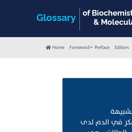
Home
Foreword
Preface
Editors
صر على الأرجح إلى "منبهات مستقبلات الببتيد -1 الشبيهة
سكر في الدم لدى