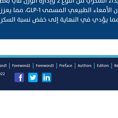
الأشخاص المصابين بداء السكري من النوع 2 وإد
تحاكي تأثيرات هرمون الأمعاء 
مما يؤدي في النهاية إلى خفض نسبة السكر 
ord1
Foreword2
Foreword3
Preface
Authors
Editors
R
022