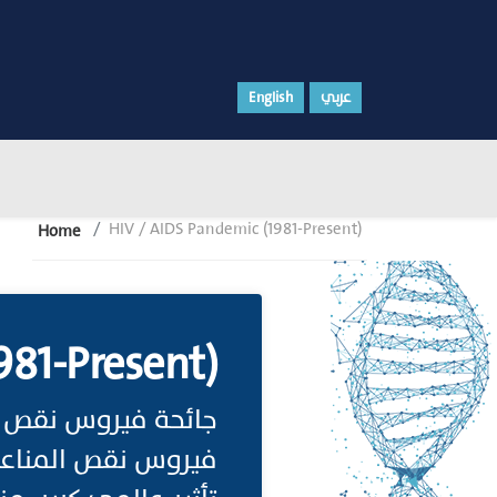
English
عربي
HIV / AIDS Pandemic (1981-Present)
Home
981-Present)