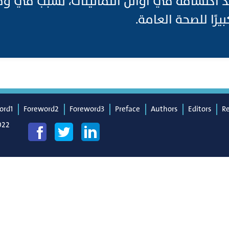
نذ اكتشافه في أوائل الثمانينات، تسبب في و
كبيرًا للصحة العامة
ord1
Foreword2
Foreword3
Preface
Authors
Editors
R
022