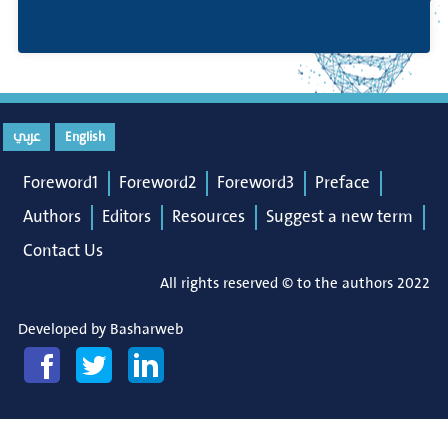
English
عربي
Foreword1
Foreword2
Foreword3
Preface
Authors
Editors
Resources
Suggest a new term
Contact Us
All rights reserved © to the authors 2022
Developed by
Basharweb