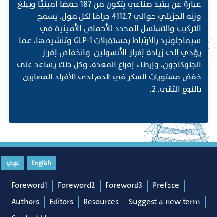
عبارة عن ببتيد صناعي يتكون من 187 حمضًا أمينيًا ويبلغ
وزنه الجزيئي حوالي 4112.7 جرامًا لكل مول. يسمح
التركيب والتسلسل المحدد للأحماض الأمينية في
سيماجلوتيد بالارتباط بمستقبلات GLP-1 وتنشيطها، مما
يؤدي إلى زيادة إفراز الأنسولين، وانخفاض إفراز
الجلوكاجون، وإبطاء إفراغ المعدة، وكل ذلك يساعد على
خفض مستويات السكر في الدم لدى الأفراد المصابين
بالنوع الثاني. 2.
English
عربي
Foreword1
Foreword2
Foreword3
Preface
Authors
Editors
Resources
Suggest a new term