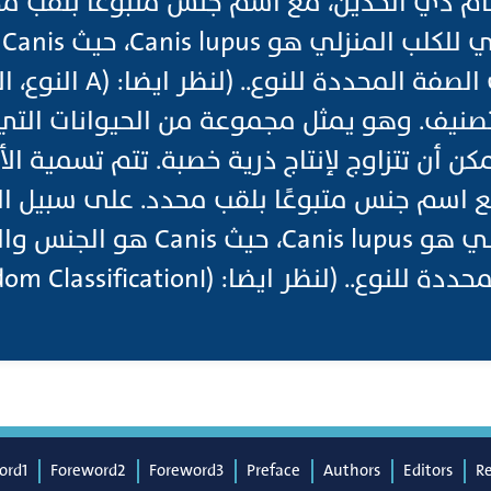
ظام ذي الحدين، مع اسم جنس متبوعًا بلقب م
ا
المألوفة lupus هي الصفة المح
تصنيف. وهو يمثل مجموعة من الحيوانات الت
أن تتزاوج لإنتاج ذرية خصبة. تتم تسمية الأ
 اسم جنس متبوعًا بلقب محدد. على سبيل الم
العلمي للكلب المنزلي هو Canis lupus،
ord1
Foreword2
Foreword3
Preface
Authors
Editors
R