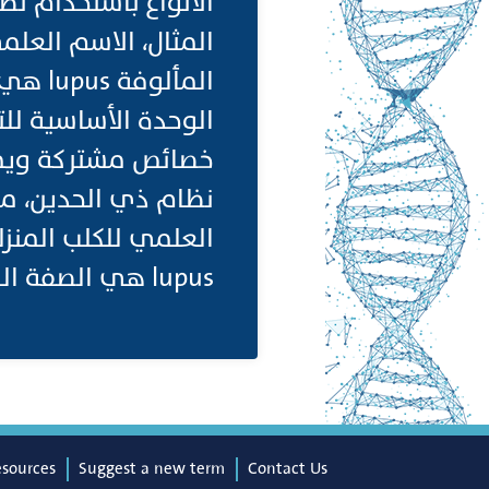
الأنواع باستخدام ن
الوحدة الأساسية لل
خصائص مشتركة ويمكن 
نظام ذي الحدين، مع
lupus هي الصفة المحددة للنوع.. (لنظر ايضا: (Animal Kingdom ClassificationI=
esources
Suggest a new term
Contact Us