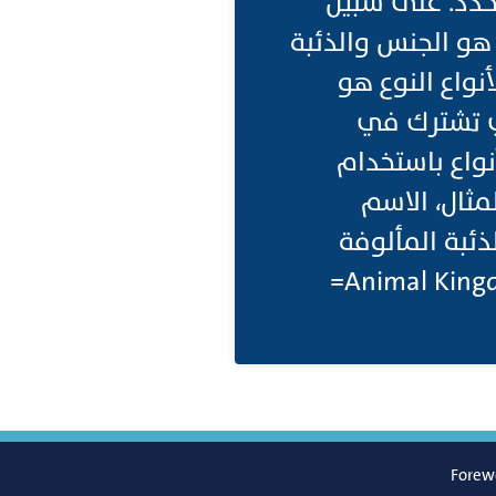
حدد. على سبيل
لمثال، الاسم العلمي للكلب المنزلي هو Canis lupus، حيث Canis هو الجنس والذئبة
ددة للنوع.. (لنظر ايضا: (A النوع، الأنواع النوع هو
ي تشترك في
نواع باستخدام
ثال، الاسم
 حيث Canis هو الجنس والذئبة المألوفة
Forew