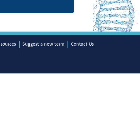
esources
Suggest a new term
Contact Us