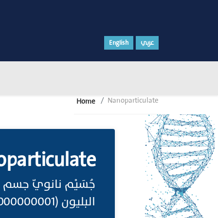
English
عربي
Nanoparticulate
Home
particulate
جُسَيْم نانويّ جسم 
البليون (0.000000001) مثل الجزيئات العلاجية لبعض الأمراض العصبية.