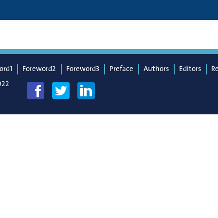
ord1
Foreword2
Foreword3
Preface
Authors
Editors
R
022