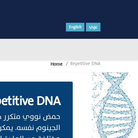
عربي
English
Repetitive DNA
Home
etitive DNA
حمض نووي متكرر هو
الجينوم نفسه. يمكن