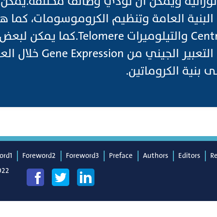
لوراثية ويمكن أن تؤدي وظائف مختلفة.يمك
البنية العامة وتنظيم الكروموسومات، كما ه
السنترومير Centromeres والتيلوميرات mere
المتكررة التأثير على التع
لى بنية الكروماتين.
ord1
Foreword2
Foreword3
Preface
Authors
Editors
R
022