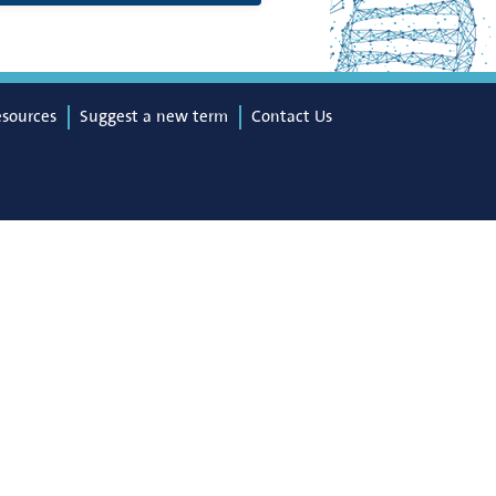
esources
Suggest a new term
Contact Us