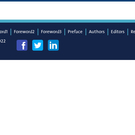
ord1
Foreword2
Foreword3
Preface
Authors
Editors
R
022