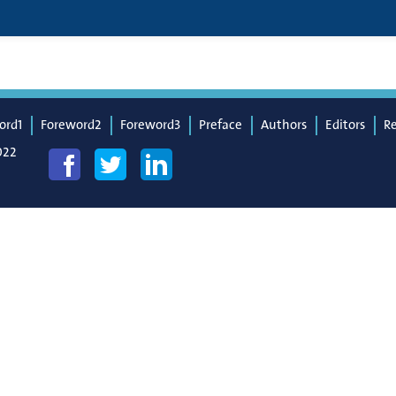
ord1
Foreword2
Foreword3
Preface
Authors
Editors
R
022