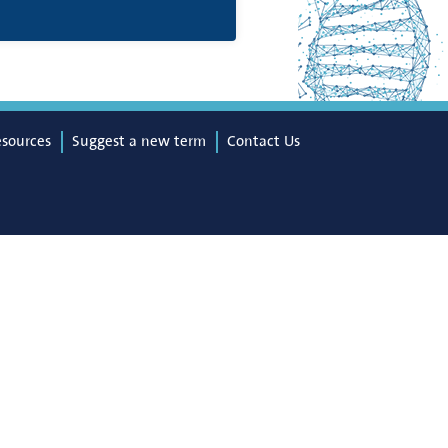
esources
Suggest a new term
Contact Us