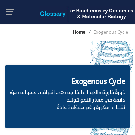
Home
Exogenous Cycle
Exogenous Cycle
دَورَةٌ خارِجِيَّة;الدورات الخارجية هي انحرافات عشوائية مؤقتة أو
دائمة في مسار النمو لتوليد
تقلبات; متكررة وغير منتظمة عادةً.