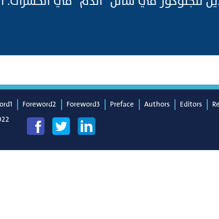
ل للجلوكوز في سائل "الدم" في الحَشَرَات. ال
ord1
Foreword2
Foreword3
Preface
Authors
Editors
R
022