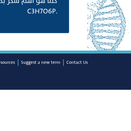
كما هو أهم سكر بدي:
.C3H7O6P
esources
Suggest a new term
Contact Us