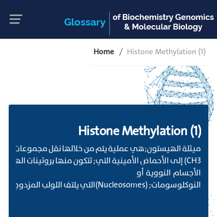
Home
Histone Methylation (1)
Histone Methylation (1)
ميثلة الهيستون;هي عملية يتم من خلالها نقل مجموعات الميث
CH3) إلى الأحماض الأمينية التي; تتكون منها بروتينات الهيس
الأجسام النووية أو
النوكلوسومات; (Nucleosomes)التي يلتف اللولب المزدوج للحمض النووي دنا حولها لتشكيل; الكروموسومات. يمكن أن