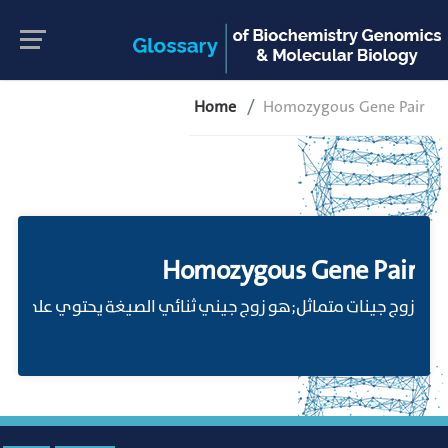
Home
Homozygous Gene Pair
Homozygous Gene Pair
زوج جينات متماثل;هو زوج جيني ثنائي الصيغة يحتوي على  AA أو .aa