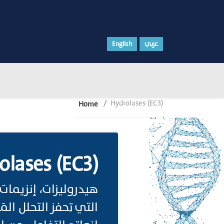
English
عربي
Hydrolases (EC3)
Home
olases (EC3)
هيدروليزات، إنزيمات 
التي تحفز التحلل ال