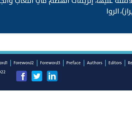
 الأمثلة عليها، إنزيمات الهضم في اللعاب وا
ز)، الروا
ord1
Foreword2
Foreword3
Preface
Authors
Editors
R
022