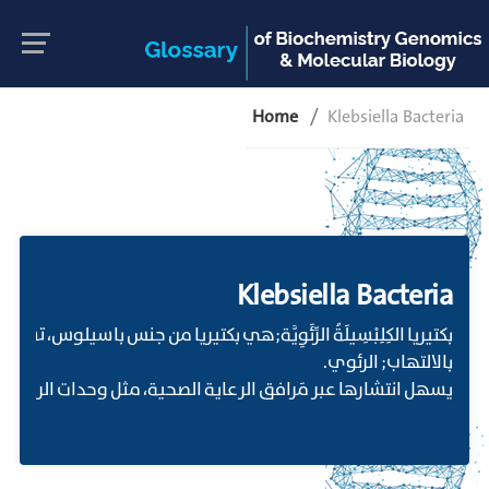
Home
Klebsiella Bacteria
Klebsiella Bacteria
بكتيريا الكِلِبْسِيلَةُ الرِّئَوِيَّة;هي بكتيريا من جنس باسيلوس، ت
بالالتهاب; الرئوي.
يسهل انتشارها عبر مَرافق الرعاية الصحية، مثل وحدات الرعاية المر