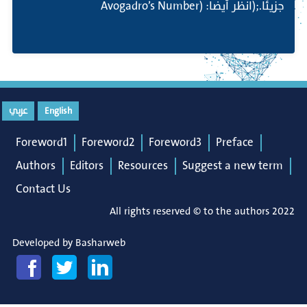
جزيئا.;(انظر أيضا: (Avogadro’s Number
English
عربي
Foreword1
Foreword2
Foreword3
Preface
Authors
Editors
Resources
Suggest a new term
Contact Us
All rights reserved © to the authors 2022
Developed by
Basharweb