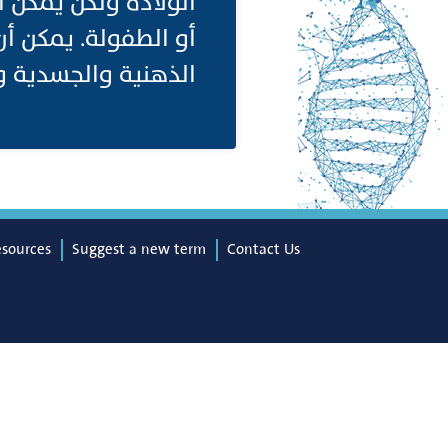
الولادة ولكن يمكن 
أو الطفولة. يمكن أن
الذهنية والجسدية وا
esources
Suggest a new term
Contact Us