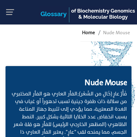
Home
Nude Mouse
Nude Mouse
فَأْرٌ عارٍ (خَالِ من الشَعْر);الفأر العاري هو الفأر المختبري
من سلالة ذات طفرة جينية تسبب تدهوراً أو غياب في
الغدة الصعترية، مما يؤدي إلى تثبيط جهاز المناعة
بسبب انخفاض عدد الخلايا التائية بشكل كبير. النمط
الظاهري (المظهر الخارجي الرئيس) للفأر هو قلة شعر
الجسم، مما يمنحه لقب "عارٍ". يعتبر الفأر العاري ذا