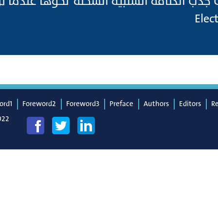
لى جذب الكثافة السلبية الشحنة نحوها عندما ت
ord1
Foreword2
Foreword3
Preface
Authors
Editors
R
022