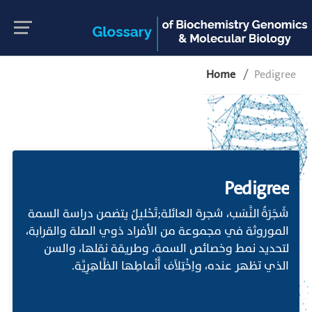
Home
Pedigree
Pedigree
شَجَرَةُ النَّسَب، شجرة العائلة;تَحْليلُ يتضمن دراسة السمة
الموروثة في مجموعة من الأفراد ذوي الصلة والقرابة،
لتحديد نمط وخصائص السمة، وطريقة نقلها، والسن
الذي تظهر عنده، واِخْتِلاَف أَنْماطِها الظَّاهِرِيَّة.