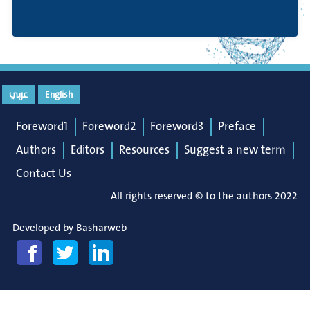
English
عربي
Foreword1
Foreword2
Foreword3
Preface
Authors
Editors
Resources
Suggest a new term
Contact Us
All rights reserved © to the authors 2022
Developed by
Basharweb