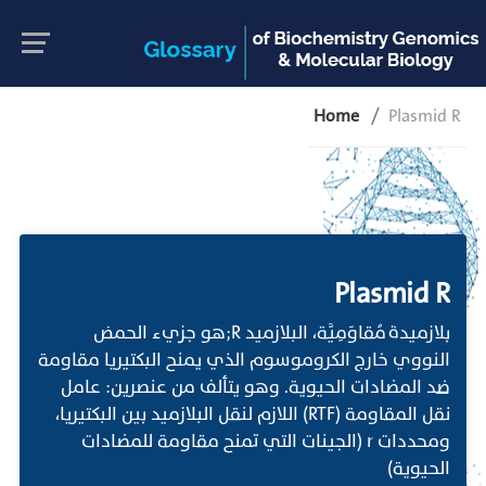
Home
Plasmid R
Plasmid R
بلازميدة مُقاوَمِيَّة، البلازميد R;هو جزيء الحمض
النووي خارج الكروموسوم الذي يمنح البكتيريا مقاومة
ضد المضادات الحيوية. وهو يتألف من عنصرين: عامل
نقل المقاومة (RTF) اللازم لنقل البلازميد بين البكتيريا،
ومحددات r (الجينات التي تمنح مقاومة للمضادات
الحيوية)