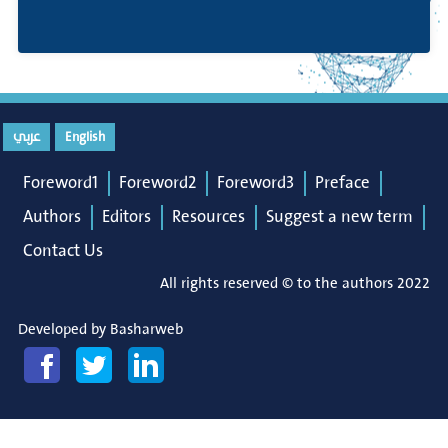
English
عربي
Foreword1
Foreword2
Foreword3
Preface
Authors
Editors
Resources
Suggest a new term
Contact Us
All rights reserved © to the authors 2022
Developed by
Basharweb