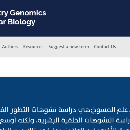
Authors
Resources
Suggest a new term
Contact Us
ي، علم المسوخ;هي دراسة تشوهات التطور الفس
دراسة التشوهات الخلقية البشرية، ولكنه أوسع