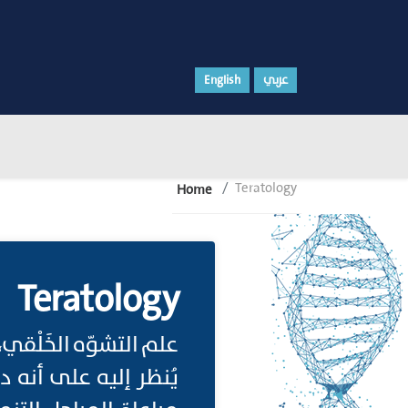
English
عربي
Teratology
Home
Teratology
علم التشوّه الخَلْق
يُنظر إليه على أنه 