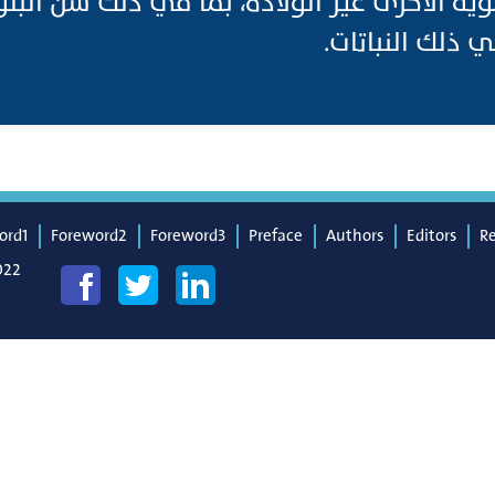
موية الأخرى غير الولادة، بما في ذلك سن البل
في ذلك النباتات
ord1
Foreword2
Foreword3
Preface
Authors
Editors
R
022