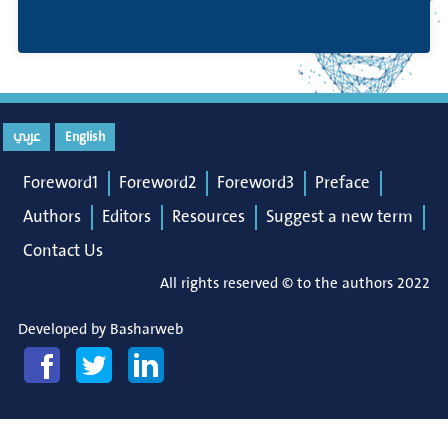
English
عربي
Foreword1
Foreword2
Foreword3
Preface
Authors
Editors
Resources
Suggest a new term
Contact Us
All rights reserved © to the authors 2022
Developed by
Basharweb