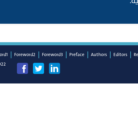
ية
ord1
Foreword2
Foreword3
Preface
Authors
Editors
R
022