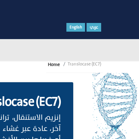
English
عربي
Translocase (EC7)
Home
locase (EC7)
إنزيم الاستنقال، ت
آخر، عادة عبر غشاء ا