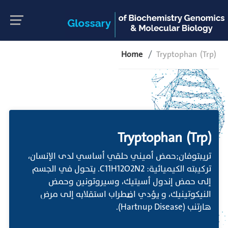
Home
Tryptophan (Trp)
Tryptophan (Trp)
تريبتوفان;حمض أميني حلقي أساسي لدى الإنسان،
تركيبته الكيميائية: C11H12O2N2. يتحول في الجسم
إلى حمض إندول أسيتيك، وسيروتونين وحمض
النيكوتينيك، و يؤدي اضطراب استقلابه إلى مرض
هارتنب (Hartnup Disease).