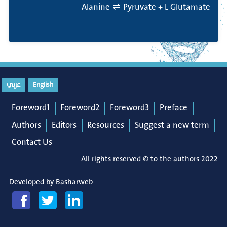
Alanine ⇌ Pyruvate + L Glutamate
عربي
English
Foreword1
Foreword2
Foreword3
Preface
Authors
Editors
Resources
Suggest a new term
Contact Us
All rights reserved © to the authors 2022
Developed by
Basharweb