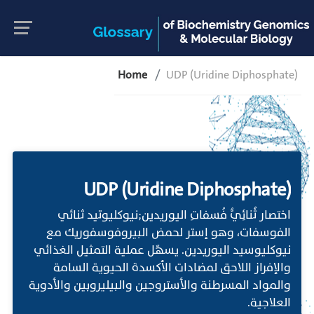
Home
UDP (Uridine Diphosphate)
UDP (Uridine Diphosphate)
اختصار ثُنائِيُّ فُسفاتِ اليوريدين;نيوكليوتيد ثنائي
الفوسفات، وهو إستر لحمض البيروفوسفوريك مع
نيوكليوسيد اليوريدين. يسهّل عملية التمثيل الغذائي
والإفراز اللاحق لمضادات الأكسدة الحيوية السامة
والمواد المسرطنة والأستروجين والبيليروبين والأدوية
العلاجية.