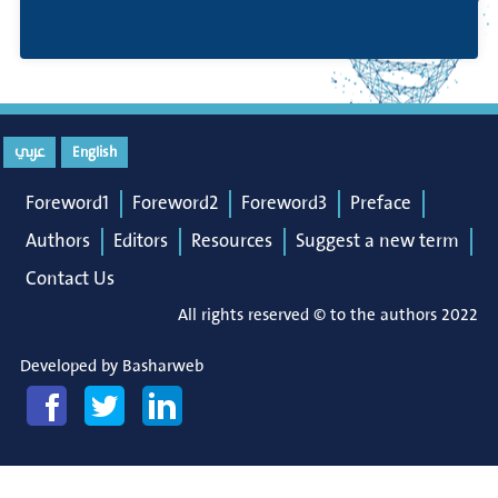
English
عربي
Foreword1
Foreword2
Foreword3
Preface
Authors
Editors
Resources
Suggest a new term
Contact Us
All rights reserved © to the authors 2022
Developed by
Basharweb