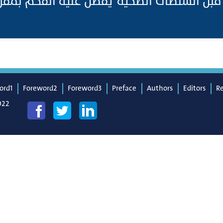
ن قبل السلطات الصحية يفضل عليه الفحم بمفر
ord1
Foreword2
Foreword3
Preface
Authors
Editors
R
022