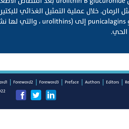
في البول على شكل rolithin B glucuronide
مثل الرمان. خلال عملية التمثيل الغذائي للبكتير
تحويل الإيلاجيتانين و punicalagins إل
لحي.
ord1
Foreword2
Foreword3
Preface
Authors
Editors
R
022