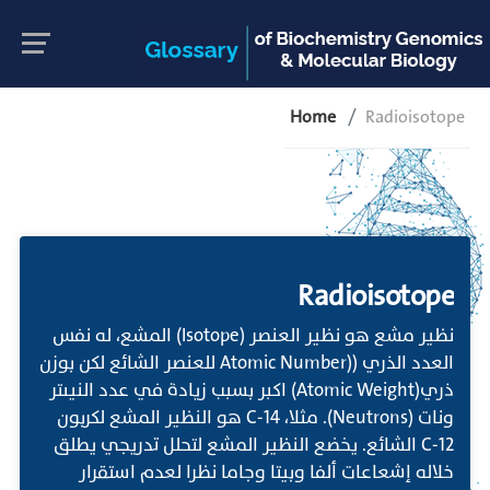
Home
Radioisotope
Radioisotope
نظير مشع هو نظير العنصر (Isotope) المشع، له نفس
العدد الذري ((Atomic Number للعنصر الشائع لكن بوزن
ذري(Atomic Weight) اكبر بسبب زيادة في عدد النيىتر
ونات (Neutrons). مثلا، C-14 هو النظير المشع لكربون
C-12 الشائع. يخضع النظير المشع لتحلل تدريجي يطلق
خلاله إشعاعات ألفا وبيتا وجاما نظرا لعدم استقرار