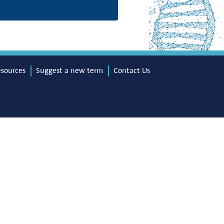
esources
Suggest a new term
Contact Us