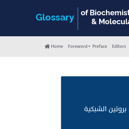
Home
Foreword
Preface
Editors
جين مثبط للورم البشري يقوم بترميز بروتين phospho571 RAR RB، وتين الشبكية