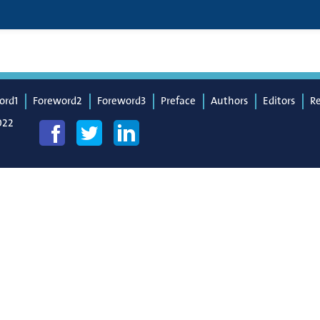
ord1
Foreword2
Foreword3
Preface
Authors
Editors
R
022