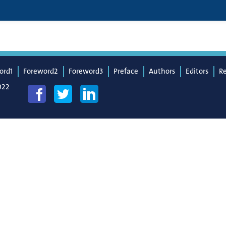
ord1
Foreword2
Foreword3
Preface
Authors
Editors
R
022