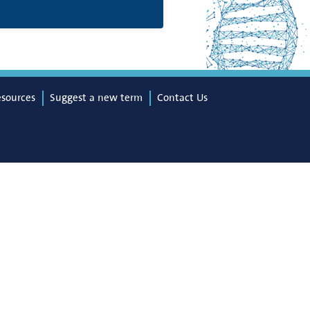
esources
Suggest a new term
Contact Us