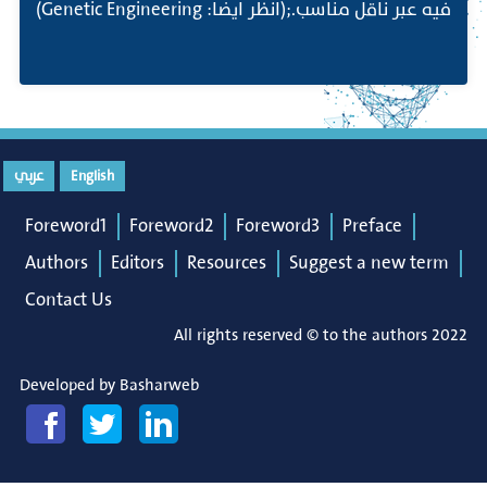
فيه عبر ناقل مناسب.;(انظر ايضا: Genetic Engineering)
English
عربي
Foreword1
Foreword2
Foreword3
Preface
Authors
Editors
Resources
Suggest a new term
Contact Us
All rights reserved © to the authors 2022
Developed by
Basharweb