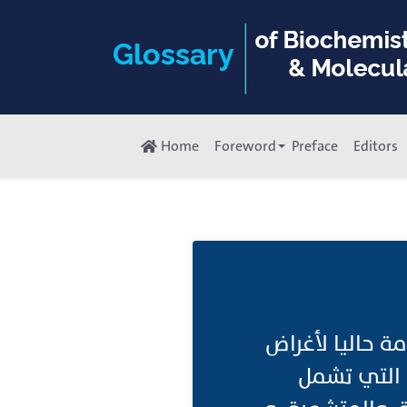
Home
Foreword
Preface
Editors
مة حاليا لأغراض
صناعية: منتجات قائمة على الكربون، مثل الفوليرينات (Fullerenes)  تشمل