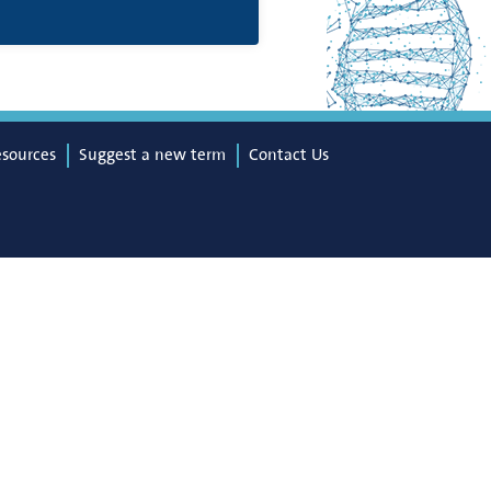
esources
Suggest a new term
Contact Us