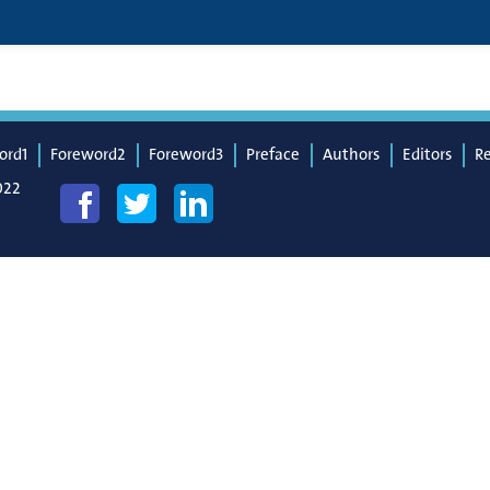
ord1
Foreword2
Foreword3
Preface
Authors
Editors
R
022