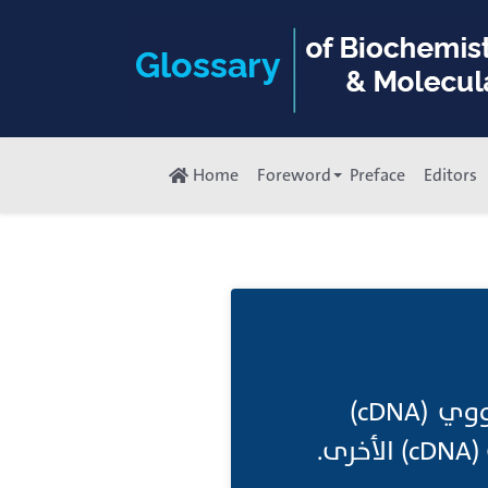
Home
Foreword
Preface
Editors
مكتبة (cDNA) الطبيعية ;مكتبة تتضمن جميع منتسخات الحمض النووي (cDNA)