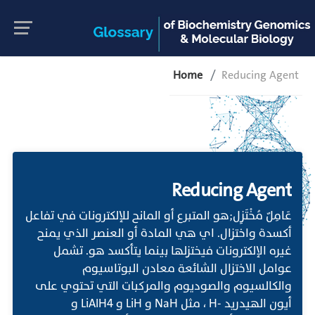
Home
Reducing Agent
Reducing Agent
عَامِلٌ مُخْتَزِل;هو المتبرع أو المانح للإلكترونات في تفاعل
أكسدة واختزال. اي هي المادة أو العنصر الذي يمنح
غيره الإلكترونات فيختزلها بينما يتأكسد هو. تشمل
عوامل الاختزال الشائعة معادن البوتاسيوم
والكالسيوم والصوديوم والمركبات التي تحتوي على
أيون الهيدريد -H ، مثل NaH و LiH و LiAlH4 و